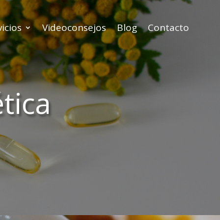
icios
Videoconsejos
Blog
Contacto
tica