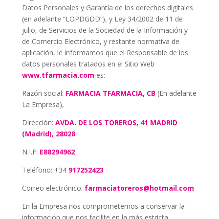
Datos Personales y Garantía de los derechos digitales
(en adelante “LOPDGDD”), y Ley 34/2002 de 11 de
julio, de Servicios de la Sociedad de la Información y
de Comercio Electrónico, y restante normativa de
aplicación, le informamos que el Responsable de los
datos personales tratados en el Sitio Web
www.tfarmacia.com
es:
Razón social:
FARMACIA TFARMACIA, CB
(En adelante
La Empresa),
Dirección:
AVDA. DE LOS TOREROS, 41 MADRID
(Madrid), 28028
N.I.F:
E88294962
Teléfono: +34
917252423
Correo electrónico:
farmaciatoreros@hotmail.com
En la Empresa nos comprometemos a conservar la
información que nos facilite en la más estricta