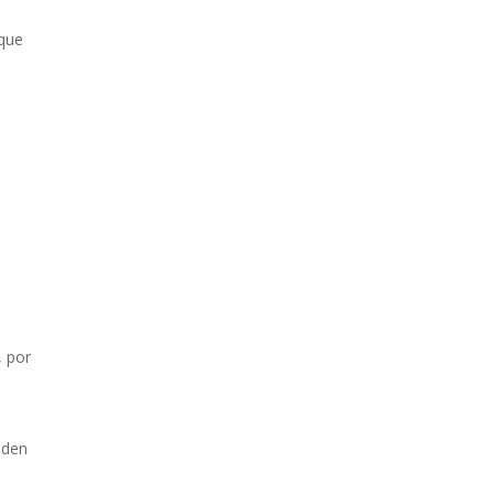
 que
, por
 den