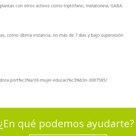
lantas con otros activos como triptófano, melatonina, GABA.
s, como última instancia, no más de 7 días y bajo supervisión
adora-port%c3%a1til-mujer-educaci%c3%b3n-3087585/
¿En qué podemos ayudarte