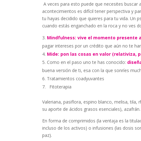
A veces para esto puede que necesites buscar
acontecimientos es difícil tener perspectiva y 
tu hayas decidido que quieres para tu vida. Un 
cuando estás enganchado en la roca y no ves do
Mindfulness: vive el momento presente 
pagar intereses por un crédito que aún no te h
Mide: pon las cosas en valor (relativiza,
Como en el paso uno te has conocido:
diseñ
buena versión de ti, esa con la que sonríes much
Tratamientos coadyuvantes
Fitoterapia
Valeriana, pasiflora, espino blanco, melisa, tila
su aporte de ácidos grasos esenciales)
,
azafrán.
En forma de comprimidos (la ventaja es la titulac
incluso de los activos) o infusiones (las dosis
paz).