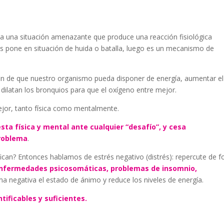
 a una situación amenazante que produce una reacción fisiológica
Nos pone en situación de huida o batalla, luego es un mecanismo de
fin de que nuestro organismo pueda disponer de energía, aumentar el
y dilatan los bronquios para que el oxígeno entre mejor.
mejor, tanto física como mentalmente.
esta física y mental ante cualquier “desafío”, y cesa
roblema
.
ifican? Entonces hablamos de estrés negativo (distrés): repercute de 
nfermedades psicosomáticas, problemas de insomnio,
ma negativa el estado de ánimo y reduce los niveles de energía.
tificables y suficientes.