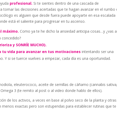
 ayuda
profesional.
Si te sientes dentro de una cascada de
para tomar las decisiones acertadas que te hagan avanzar en el rumbo
psicólogo es alguien que desde fuera puede apoyarte en esa escalada
nde está el saliente para progresar en tu ascenso.
al máximo.
Como ya te he dicho la ansiedad anticipa cosas…y ¿vas a
an concedido?
 prioriza y SONRÍE MUCHO).
a tu vida para avanzar en tus motivaciones
intentando ser una
o. Y si se tuerce vuelves a empezar, cada día es una oportunidad.
, rhodiola, eleuterococo, aceite de semillas de cáñamo (cannabis sativa
 Omega 3 (te remito al post o al video donde hablo de ellos).
ión de los activos, a veces en base al polvo seco de la planta y otras
 son menos exactas pero son estupendas para establecer rutinas que te