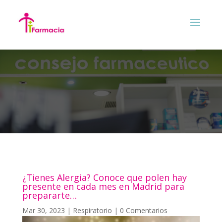
¿Tienes Alergia? Conoce que polen hay
presente en cada mes en Madrid para
prepararte…
Mar 30, 2023
|
Respiratorio
|
0 Comentarios