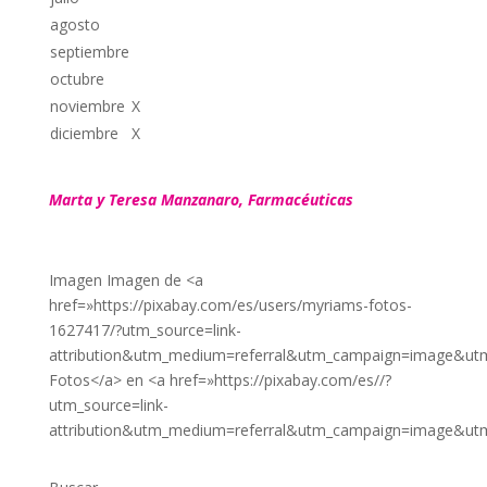
agosto
septiembre
octubre
noviembre
X
diciembre
X
Marta y Teresa Manzanaro, Farmacéuticas
Imagen Imagen de <a
href=»https://pixabay.com/es/users/myriams-fotos-
1627417/?utm_source=link-
attribution&utm_medium=referral&utm_campaign=image&ut
Fotos</a> en <a href=»https://pixabay.com/es//?
utm_source=link-
attribution&utm_medium=referral&utm_campaign=image&ut