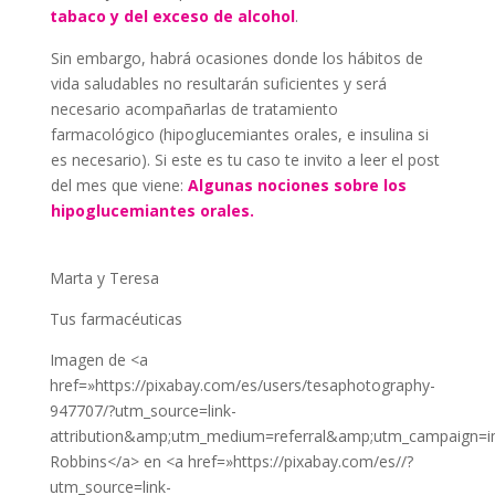
tabaco y del exceso de alcohol
.
Sin embargo, habrá ocasiones donde los hábitos de
vida saludables no resultarán suficientes y será
necesario acompañarlas de tratamiento
farmacológico (hipoglucemiantes orales, e insulina si
es necesario). Si este es tu caso te invito a leer el post
del mes que viene:
Algunas nociones sobre los
hipoglucemiantes orales.
Marta y Teresa
Tus farmacéuticas
Imagen de <a
href=»https://pixabay.com/es/users/tesaphotography-
947707/?utm_source=link-
attribution&amp;utm_medium=referral&amp;utm_campaign
Robbins</a> en <a href=»https://pixabay.com/es//?
utm_source=link-