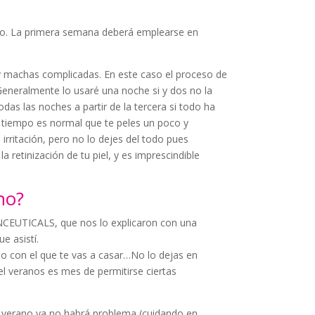
no. La primera semana deberá emplearse en
 machas complicadas. En este caso el proceso de
 Generalmente lo usaré una noche si y dos no la
as las noches a partir de la tercera si todo ha
 tiempo es normal que te peles un poco y
 irritación, pero no lo dejes del todo pues
 retinización de tu piel, y es imprescindible
no?
INCEUTICALS, que nos lo explicaron con una
ue asistí.
io con el que te vas a casar…No lo dejas en
 el veranos es mes de permitirse ciertas
 en verano ya no habrá problema (cuidando en