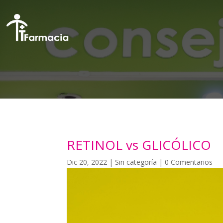
RETINOL vs GLICÓLICO
Dic 20, 2022
|
Sin categoría
|
0 Comentarios