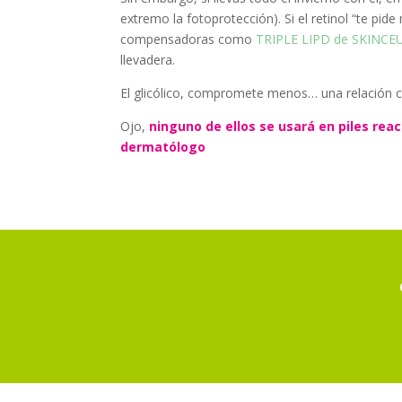
extremo la fotoprotección). Si el retinol “te p
compensadoras como
TRIPLE LIPD de SKINCE
llevadera.
El glicólico, compromete menos… una relación c
Ojo,
ninguno de ellos se usará en piles rea
dermatólogo