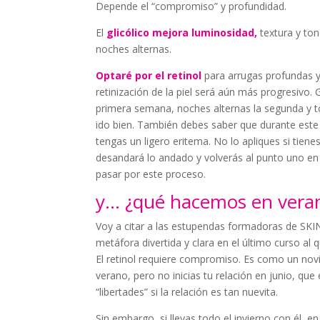
Depende el “compromiso” y profundidad.
El
glicólico mejora luminosidad,
textura y to
noches alternas.
Optaré por el retinol
para arrugas profundas y
retinización de la piel será aún más progresivo.
primera semana, noches alternas la segunda y tod
ido bien. También debes saber que durante este
tengas un ligero eritema. No lo apliques si tienes
desandará lo andado y volverás al punto uno en la
pasar por este proceso.
y… ¿qué hacemos en vera
Voy a citar a las estupendas formadoras de SK
metáfora divertida y clara en el último curso al q
El retinol requiere compromiso. Es como un nov
verano, pero no inicias tu relación en junio, que
“libertades” si la relación es tan nuevita.
Sin embargo, si llevas todo el invierno con él,