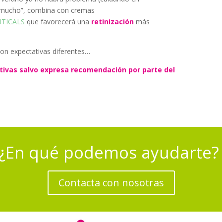
ide mucho”, combina con cremas
UTICALS
que favorecerá una
retinización
más
on expectativas diferentes…
ctivas salvo expresa recomendación por parte del
¿En qué podemos ayudarte
Contacta con nosotras