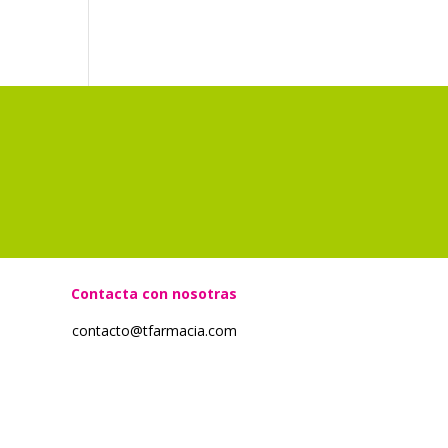
?
Contacta con nosotras
contacto@tfarmacia.com